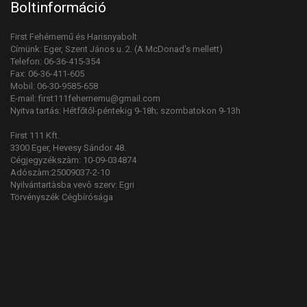
Boltinformáció
First Fehérnemű és Harisnyabolt
Címünk: Eger, Szent János u. 2. (A McDonad's mellett)
Telefon: 06-36-415-354
Fax: 06-36-411-605
Mobil: 06-30-9585-658
E-mail: first111fehernemu@gmail.com
Nyitva tartás: Hétfőtől-péntekig 9-18h; szombatokon 9-13h
First 111 Kft.
3300 Eger, Hevesy Sándor 48.
Cégjegyzékszàm: 10-09-034874
Adószàm:25009037-2-10
Nyilvántartàsba vevô szerv: Egri
Törvényszék Cégbírósága