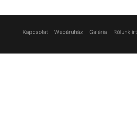
Kapcsolat
Webáruház
Galéria
Rólunk ír