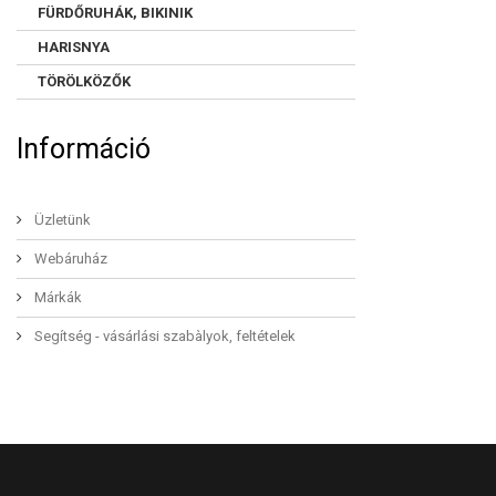
FÜRDŐRUHÁK, BIKINIK
HARISNYA
TÖRÖLKÖZŐK
Információ
Üzletünk
Webáruház
Márkák
Segítség - vásárlási szabàlyok, feltételek