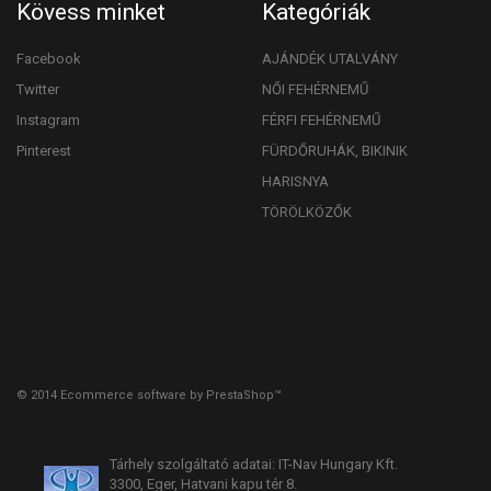
Kövess minket
Kategóriák
Facebook
AJÁNDÉK UTALVÁNY
Twitter
NŐI FEHÉRNEMŰ
Instagram
FÉRFI FEHÉRNEMŰ
Pinterest
FÜRDŐRUHÁK, BIKINIK
HARISNYA
TÖRÖLKÖZŐK
© 2014
Ecommerce software by PrestaShop™
Tárhely szolgáltató adatai: IT-Nav Hungary Kft.
3300, Eger, Hatvani kapu tér 8.