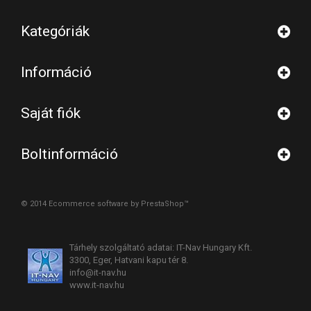
Kategóriák
Információ
Saját fiók
Boltinformáció
© 2014
Ecommerce software by PrestaShop™
Tárhely szolgáltató adatai: IT-Nav Hungary Kft.
3300, Eger, Hatvani kapu tér 8.
info@it-nav.hu
www.it-nav.hu