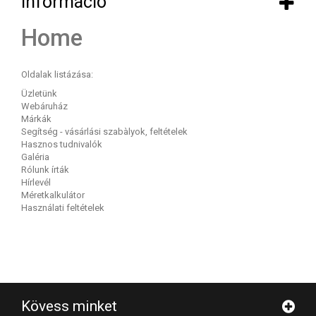
Információ
Home
Oldalak listázása:
Üzletünk
Webáruház
Márkák
Segítség - vásárlási szabàlyok, feltételek
Hasznos tudnivalók
Galéria
Rólunk írták
Hírlevél
Méretkalkulátor
Használati feltételek
Kövess minket