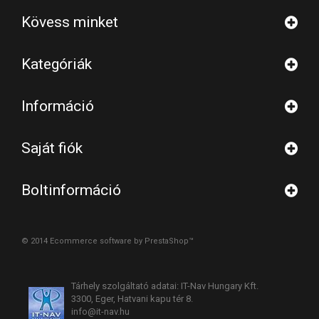
Kövess minket
Kategóriák
Információ
Saját fiók
Boltinformáció
© 2014
Ecommerce software by PrestaShop™
Tárhely szolgáltató adatai: IT-Nav Hungary Kft.
3300, Eger, Hatvani kapu tér 8.
info@it-nav.hu