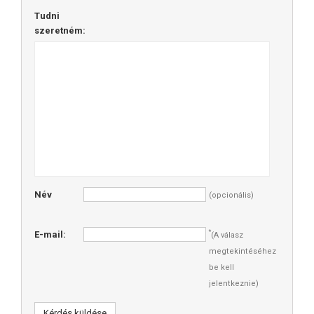
Tudni
szeretném:
Név
(opcionális)
*
E-mail:
(A válasz
megtekintéséhez
be kell
jelentkeznie)
Kérdés küldése