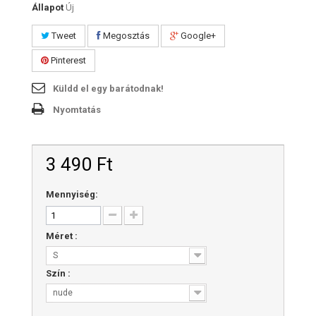
Állapot
Új
Tweet
Megosztás
Google+
Pinterest
Küldd el egy barátodnak!
Nyomtatás
3 490 Ft‎
Mennyiség:
Méret :
S
Szín :
nude