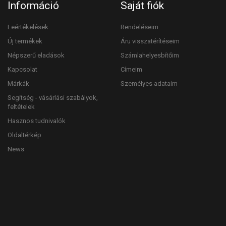
Információ
Saját fiók
Leértékelések
Rendeléseim
Új termékek
Áru visszatérítéseim
Népszerű eladások
Számlahelyesbítőim
Kapcsolat
Címeim
Márkák
Személyes adataim
Segítség - vásárlási szabàlyok,
feltételek
Hasznos tudnivalók
Oldaltérkép
News