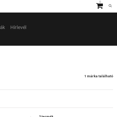
0
ták
Hírlevél
1 márka található
2 termék