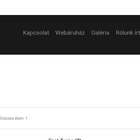
Kapcsolat
Webáruház
Galéria
Rólunk ír
. Összes elem: 1