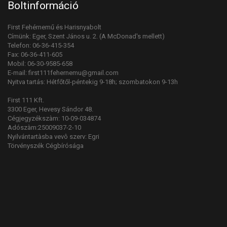
Boltinformáció
First Fehérnemű és Harisnyabolt
Címünk: Eger, Szent János u. 2. (A McDonad's mellett)
Telefon: 06-36-415-354
Fax: 06-36-411-605
Mobil: 06-30-9585-658
E-mail: first111fehernemu@gmail.com
Nyitva tartás: Hétfőtől-péntekig 9-18h; szombatokon 9-13h
First 111 Kft.
3300 Eger, Hevesy Sándor 48.
Cégjegyzékszàm: 10-09-034874
Adószàm:25009037-2-10
Nyilvántartàsba vevô szerv: Egri
Törvényszék Cégbírósága