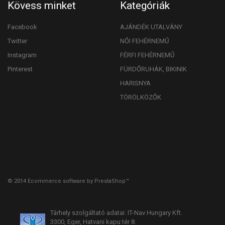
Kövess minket
Kategóriák
Facebook
AJÁNDÉK UTALVÁNY
Twitter
NŐI FEHÉRNEMŰ
Instagram
FÉRFI FEHÉRNEMŰ
Pinterest
FÜRDŐRUHÁK, BIKINIK
HARISNYA
TÖRÖLKÖZŐK
© 2014
Ecommerce software by PrestaShop™
Tárhely szolgáltató adatai: IT-Nav Hungary Kft.
3300, Eger, Hatvani kapu tér 8.