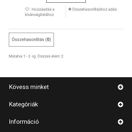
Hozzáadás a
Összehasonlításhoz adás
kívánságlistához
Összehasonlítás (
0
)
Mutatva 1 - 2 -ig. Összes elem: 2
Kövess minket
Kategóriák
Információ