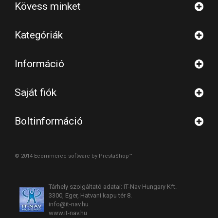
Kövess minket
Kategóriák
Információ
Saját fiók
Boltinformáció
© 2014
Ecommerce software by PrestaShop™
Tárhely szolgáltató adatai: IT-Nav Hungary Kft.
3300, Eger, Hatvani kapu tér 8.
info@it-nav.hu
www.it-nav.hu