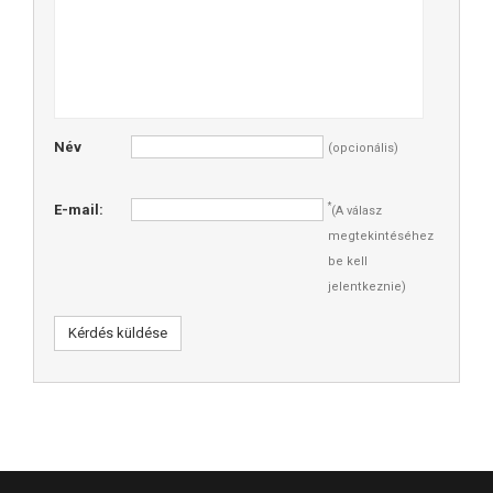
Név
(opcionális)
*
E-mail:
(A válasz
megtekintéséhez
be kell
jelentkeznie)
Kérdés küldése