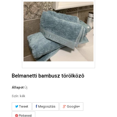
Belmanetti bambusz törölközô
Állapot
Új
Szín: kék
Tweet
Megosztás
Google+
Pinterest