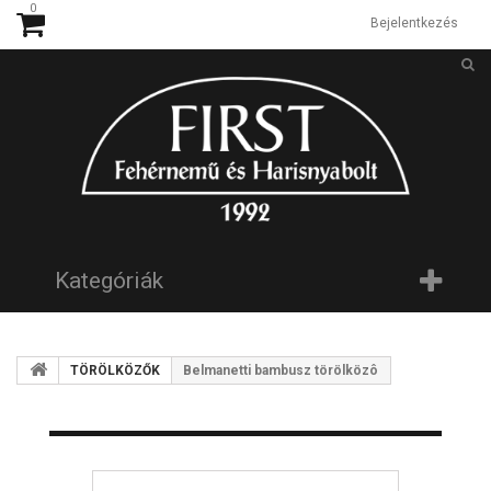
0
Bejelentkezés
Kategóriák
TÖRÖLKÖZŐK
Belmanetti bambusz törölközô