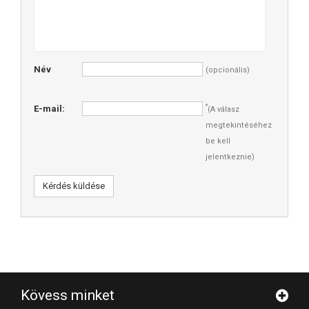
Név
(opcionális)
*
E-mail:
(A válasz
megtekintéséhez
be kell
jelentkeznie)
Kérdés küldése
Kövess minket