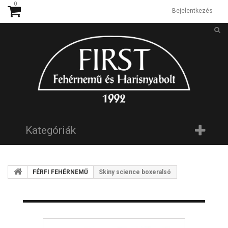
0
Bejelentkezés
Kategóriák
FÉRFI FEHÉRNEMŰ
Skiny science boxeralsó