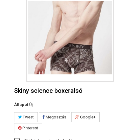
Skiny science boxeralsó
Állapot
Új
Tweet
Megosztás
Google+
Pinterest