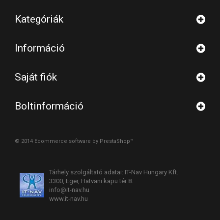
Kategóriák
Információ
Saját fiók
Boltinformáció
© 2014
Ecommerce software by PrestaShop™
Tárhely szolgáltató adatai: IT-Nav Hungary Kft.
3300, Eger, Hatvani kapu tér 8.
info@it-nav.hu
www.it-nav.hu