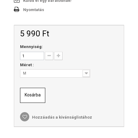
Küldd el egy barátodnak!
Nyomtatás
5 990 Ft‎
Mennyiség:
Méret :
M
Kosárba
Hozzáadás a kívánságlistához