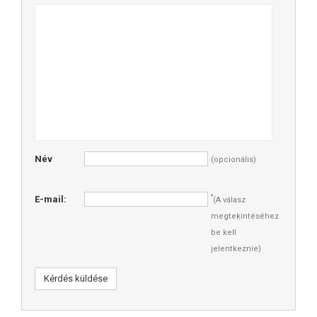
Név
(opcionális)
*
E-mail:
(A válasz
megtekintéséhez
be kell
jelentkeznie)
Kérdés küldése