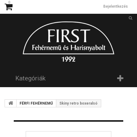
0
Bejelentkezés
Kategóriák
FÉRFI FEHÉRNEMŰ
Skiny retro boxeralsó