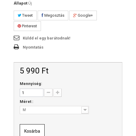
Állapot
Új
Tweet
Megosztás
Google+
Pinterest
Küldd el egy barátodnak!
Nyomtatás
5 990 Ft‎
Mennyiség:
Méret :
M
Kosárba