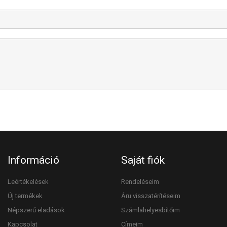
Információ
Saját fiók
Leértékelések
Rendeléseim
Új termékek
Áru visszatérítéseim
Népszerű eladások
Számlahelyesbítőim
Kapcsolat
Címeim