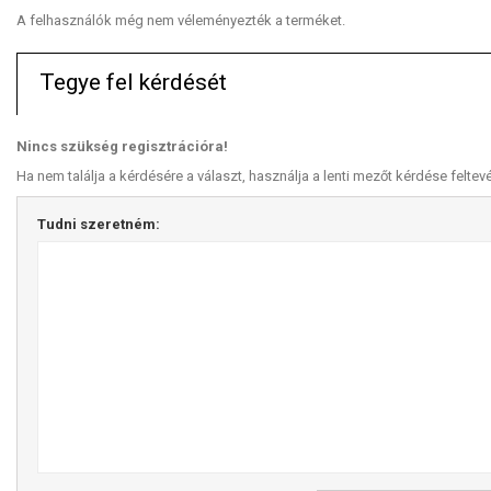
A felhasználók még nem véleményezték a terméket.
Tegye fel kérdését
Nincs szükség regisztrációra!
Ha nem találja a kérdésére a választ, használja a lenti mezőt kérdése feltev
Tudni szeretném: