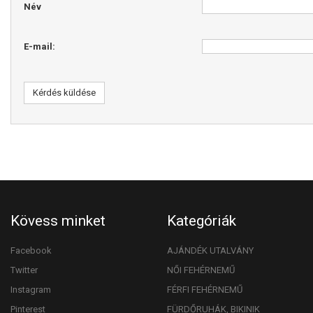
Név
E-mail:
Kérdés küldése
Kövess minket
Kategóriák
Facebook
AJÁNDÉK UTALVÁNY
Twitter
NŐI FEHÉRNEMŰ
Instagram
FÉRFI FEHÉRNEMŰ
Pinterest
FÜRDŐRUHÁK, BIKINIK