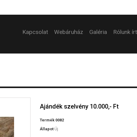
Kapcsolat
Webáruház
Galéria
Rólunk ír
Ajándék szelvény 10.000,- Ft
Termék
0082
Állapot
Új