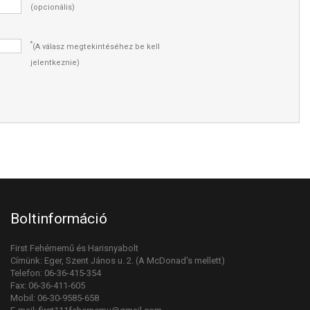
(opcionális)
*
(A válasz megtekintéséhez be kell
jelentkeznie)
Boltinformáció
First Fehérnemű és Harisnyabolt
Címünk: Eger, Szent János u. 2. (A McDonad's mellett)
Telefon: 06-36-415-354
Fax: 06-36-411-605
Mobil: 06-30-9585-658