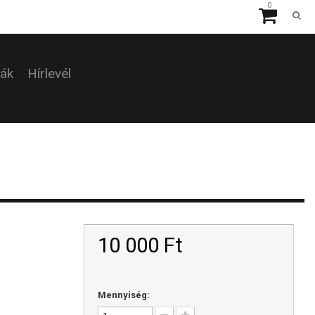
0
ták
Hírlevél
10 000 Ft‎
Mennyiség: