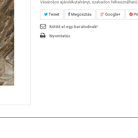
Vásároljon ajándékutalványt, szabadon felhasználható,
Tweet
Megosztás
Google+
Pi
Küldd el egy barátodnak!
Nyomtatás