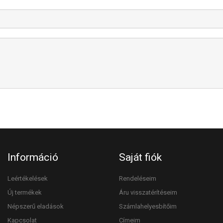
Információ
Saját fiók
Leértékelések
Rendeléseim
Új termékek
Áru visszatérítéseim
Népszerű eladások
Számlahelyesbítőim
Kapcsolat
Címeim