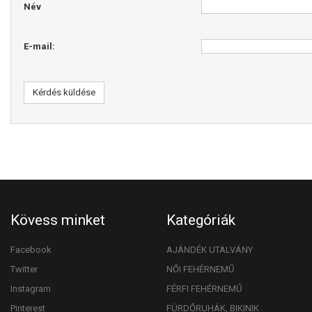
Név
E-mail:
Kérdés küldése
Kövess minket
Kategóriák
Facebook
AJÁNDÉK UTALVÁNY
Twitter
NŐI FEHÉRNEMŰ
Instagram
FÉRFI FEHÉRNEMŰ
Pinterest
FÜRDŐRUHÁK, BIKINIK