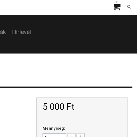
0
ták
Hírlevél
5 000 Ft‎
Mennyiség: