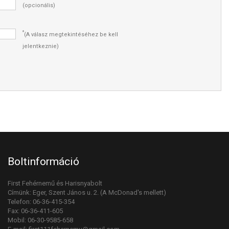
(opcionális)
*
(A válasz megtekintéséhez be kell
jelentkeznie)
Boltinformáció
First Fehérnemű és Harisnyabolt
Címünk: Eger, Szent János u. 2. (A McDonad's mellett)
Telefon: 06-36-415-354
Fax: 06-36-411-605
Mobil: 06-30-9585-658