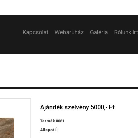
Kapcsolat
Webáruház
Galéria
Rólunk ír
Ajándék szelvény 5000,- Ft
Termék
0081
Állapot
Új