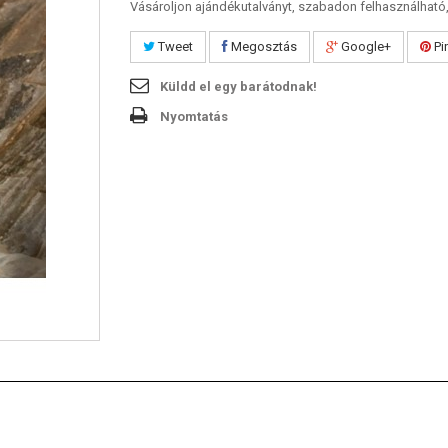
Vásároljon ajándékutalványt, szabadon felhasználható,
Tweet
Megosztás
Google+
Pi
Küldd el egy barátodnak!
Nyomtatás