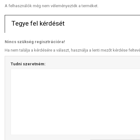
A felhasználók még nem véleményezték a terméket.
Tegye fel kérdését
Nincs szükség regisztrációra!
Ha nem találja a kérdésére a választ, használja a lenti mezőt kérdése feltev
Tudni szeretném: